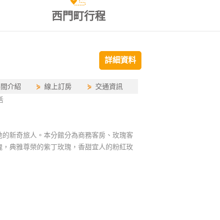
西門町行程
詳細資料
房間介紹
⋟
線上訂房
⋟
交通資訊
活
地的新奇旅人。本分館分為商務客房、玫瑰客
瑰，典雅尊榮的紫丁玫瑰，香甜宜人的粉紅玫