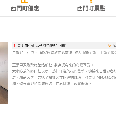
西門町優惠
西門町景點
⫯
臺北市中山區華陰街3號1-4樓
⋟
走就好，別跑。 皇家玫瑰旅館站前館 旅人由繁至簡，由簡至慢
正是皇家玫瑰旅館站前館 欲為您帶來的心靈享受。
大廳綻放的經典紅玫瑰，熱情洋溢的張開雙臂，迎接來自世界各
房、精品客房，含括了熱情奔放的爽橘玫瑰，舒展身心的淺綠玫
瑰，倘佯寧靜的深海玫瑰，任君挑選，放鬆舒緩。