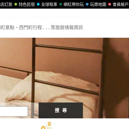
飯店訂房
特色民宿
全球租車
網紅帶你玩
玩樂地圖
會員帳戶
町景點、西門町行程...等旅遊情報資訊
搜 尋